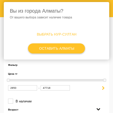
Войти
Корзина
Откр
Вы из города Алматы?
Открыть строку поис
От вашего выбора зависит наличие товара
ВЫБРАТЬ НУР-СУЛТАН
⟩
⟩
Главная
SMART FOOD
СОБАКИ
ОСТАВИТЬ АЛМАТЫ
СОБАКИ
Фильтр
Цена тг
-
В наличии
Возраст